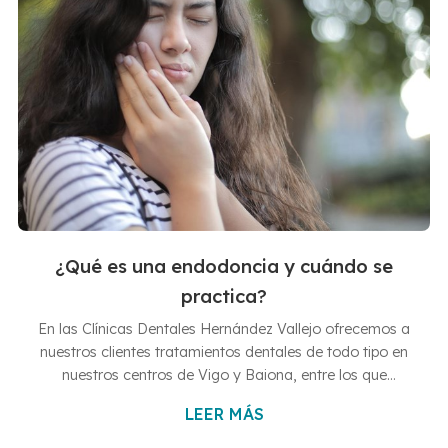
¿Qué es una endodoncia y cuándo se
practica?
En las Clínicas Dentales Hernández Vallejo ofrecemos a
nuestros clientes tratamientos dentales de todo tipo en
nuestros centros de Vigo y Baiona, entre los que
destacan la endodoncia, un procedimiento muy
LEER MÁS
realizado por nuestros dentistas. En este post te
contamos todo lo que necesitas saber sobre la