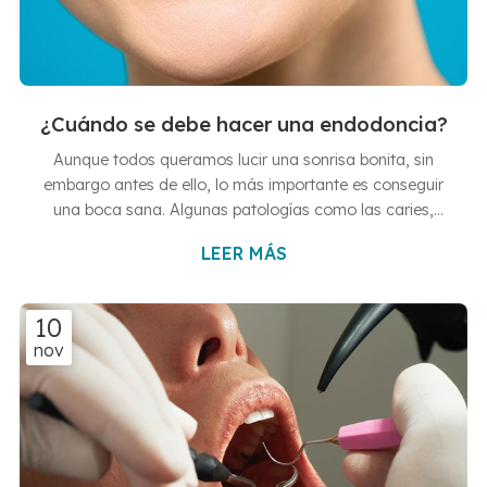
¿Cuándo se debe hacer una endodoncia?
Aunque todos queramos lucir una sonrisa bonita, sin
embargo antes de ello, lo más importante es conseguir
una boca sana. Algunas patologías como las caries,
pueden perjudicar la salud de nuestros dientes y con ello
LEER MÁS
su aspecto. Alguno de los tratamiento más comunes
para tratar los daños ocasionados por este tipo de
infecciones son las endodoncias. En Clínicas Hernández
10
Vallejo contamos con un gran equipo de profesionales
nov
especializados en llevar a cabo este tipo de
procedimientos. En nuestras cl...