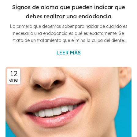
Signos de alama que pueden indicar que
debes realizar una endodoncia
Lo primero que debemos saber para hablar de cuando es
necesario una endodoncia es qué es exactamente. Se
trata de un tratamiento que elimina la pulpa del diente
cuando esta ha sido dañada y no hay posibilidad de
LEER MÁS
salvarla. Con ello evitamos que el paciente sufra
infecciones mayores y un dolor más agudo. Cuando
hablamos de pulpa dentaria nos referimos al nervio del
12
diente, que es la zona más importante del mismo.
ene
Precisamente la endodoncia lo que busca es salvar la
pieza dental y evitar así su ex...