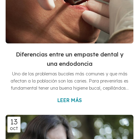
Diferencias entre un empaste dental y
una endodoncia
Uno de los problemas bucales más comunes y que más
afectan a la población son las caries. Para prevenirlas es
fundamental tener una buena higiene bucal, cepillándose
los dientes varias veces al día y utilizando hilo dental. Si a
LEER MÁS
pesar de esto, sufres de caries, lo más probable es que
tengas que realizarte un empaste o una endodoncia. En
las Clínicas Dentales Hernández Vallejo son especialistas
13
en llevar a cabo este tipo de intervenciones
oct
odontológicas. En nuestras clínicas dentales de Vigo y
Ba...