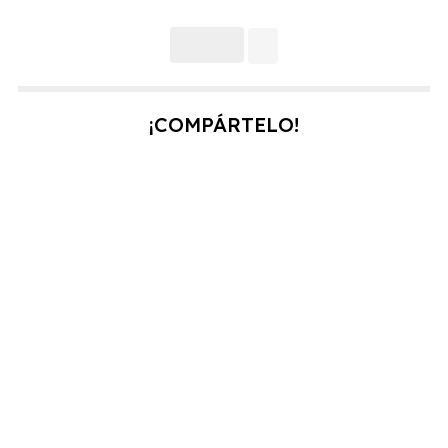
endodoncia para que conozcas por qué y cómo se
realiza. ¿Para qué sirve una endodoncia? Cuando una
caries no se trata y profundiza en el diente hasta llegar al
nervio, se produce la muerte o necro...
¡COMPÁRTELO!
TEMAS
2026
2025
2024
2023