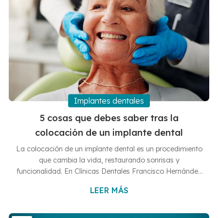
Implantes dentales
5 cosas que debes saber tras la
colocación de un implante dental
La colocación de un implante dental es un procedimiento
que cambia la vida, restaurando sonrisas y
funcionalidad. En Clínicas Dentales Francisco Hernández
Vallejo, en Vigo y Baiona, nos aseguramos de que cada
LEER MÁS
uno de nuestros pacientes entienda los pasos a seguir
tras la intervención para garantizar una recuperación
rápida y el éxito a largo plazo del implante. 1. Controla el