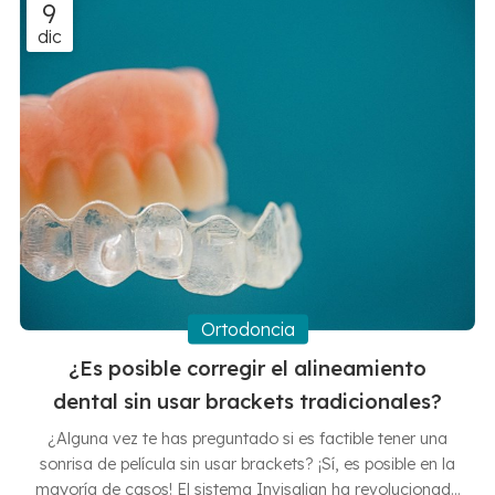
9
sangrado y la inflamación inicial Es completamente
dic
normal experimentar un ligero sangrado o hinchazón en
las primeras 24...
Ortodoncia
¿Es posible corregir el alineamiento
dental sin usar brackets tradicionales?
¿Alguna vez te has preguntado si es factible tener una
sonrisa de película sin usar brackets? ¡Sí, es posible en la
mayoría de casos! El sistema Invisalign ha revolucionado