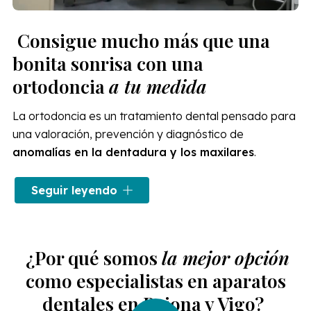
Consigue mucho más que una
bonita sonrisa con una
ortodoncia
a tu medida
La ortodoncia es un tratamiento dental pensado para
una valoración, prevención y diagnóstico de
anomalías en la dentadura y los maxilares
.
En nuestras clínicas dentales trabajamos con lo último
Seguir leyendo
en
ortodoncia invisible Invisalign
, brackets
transparentes y otras opciones convencionales. Si
buscas las mejores alternativas para tu
tratamiento
¿Por qué somos
la mejor opción
de ortodoncia en Vigo o Baiona
, elígenos. En las
Clínicas Dentales Francisco Hernández Vallejo
como especialistas en aparatos
valoramos tu caso para conseguir la ortodoncia que
dentales en Baiona y Vigo?
se ajuste a tus necesidades.