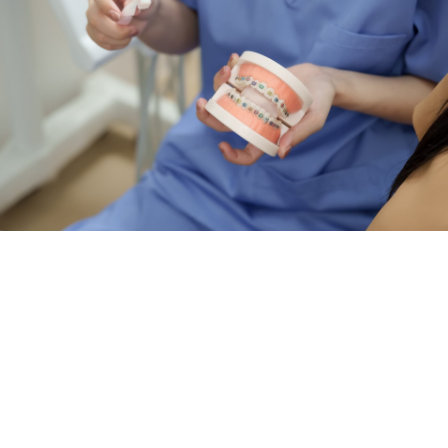
¿Qué tratamiento de ortodoncia es el más
adecuado para ti?
¡ESTUDIAMOS TU CASO GRATIS!
Consigue los
mejores resultados
con tu tratamiento de
ortodoncia. Te asesoraremos y ayudaremos a encontrar la
alternativa que más se ajusta a ti. Disfruta ahora de tu