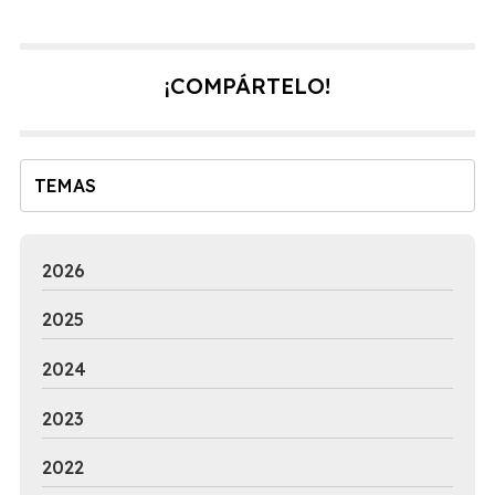
los mejores servicios y resultados y es por eso que
nuestra 1ª evaluación es totalmente gratuita y sin ningún
tipo de compromiso. En esta visita estudiamos tu caso y
¡COMPÁRTELO!
lo valoramos. Posteriormente compartimos esta
información ...
TEMAS
2026
2025
2024
2023
2022