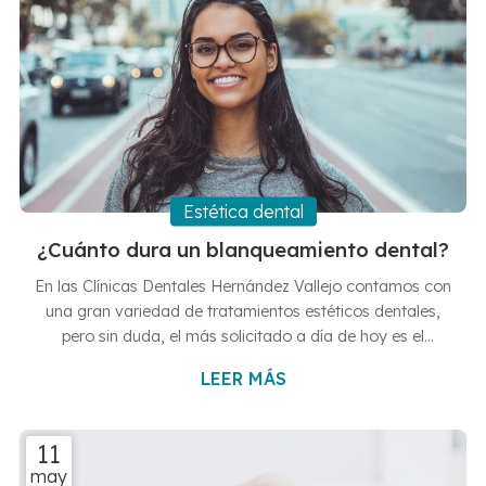
Estética dental
¿Cuánto dura un blanqueamiento dental?
En las Clínicas Dentales Hernández Vallejo contamos con
una gran variedad de tratamientos estéticos dentales,
pero sin duda, el más solicitado a día de hoy es el
blanqueamiento dental. Este tratamiento consiste en la
LEER MÁS
aclaración de la dentadura, evitando así el tono
amarillento que algunos casos se puede presentar en los
dientes, bien por costumbres negativas, como el tabaco
11
o por condiciones genéticas. Nuestro blanqueamiento
may
dental es totalmente inocuo y no provoca ninguna