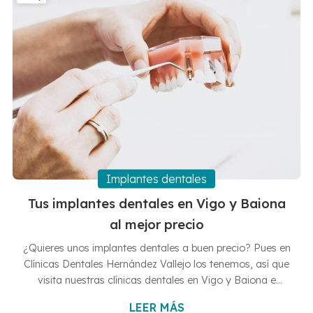
pérdida de esmalte o...
Implantes dentales
Tus implantes dentales en Vigo y Baiona
al mejor precio
¿Quieres unos implantes dentales a buen precio? Pues en
Clínicas Dentales Hernández Vallejo los tenemos, así que
visita nuestras clínicas dentales en Vigo y Baiona e
infórmate sobre todos nuestros servicios. En nuestras
LEER MÁS
clínicas dentales en Vigo y Baiona queremos ofrecerte