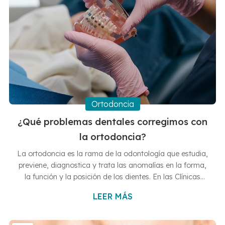
Ortodoncia
¿Qué problemas dentales corregimos con
la ortodoncia?
La ortodoncia es la rama de la odontología que estudia,
previene, diagnostica y trata las anomalías en la forma,
la función y la posición de los dientes. En las Clínicas
Dentales Hernández Vallejo utilizamos las más modernas
LEER MÁS
técnicas de ortodoncia para conseguir solventar
problemas estéticos y de salud bucodental. ¿Quieres
saber si necesitas un tratamiento de ortodoncia? Visita