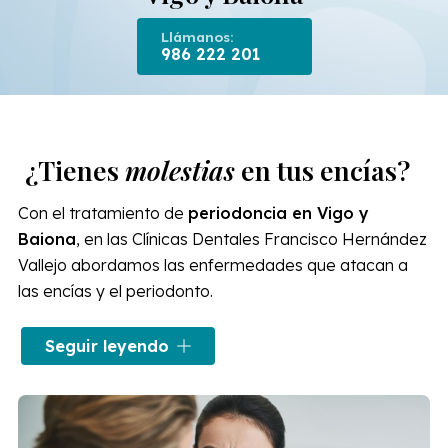
Llámanos:
986 222 201
¿Tienes
molestias
en tus encías?
Con el tratamiento de
periodoncia en Vigo y
Baiona
, en las Clínicas Dentales Francisco Hernández
Vallejo abordamos las enfermedades que atacan a
las encías y el periodonto.
El éxito del tratamiento de periodoncia dependerá de
Seguir leyendo
su desarrollo. Nuestros periodoncistas en Vigo y
Baiona aplican las últimas técnicas del sector para
mejorar la higiene dental
, un factor importante para
controlar estas enfermedades. En nuestras clínicas