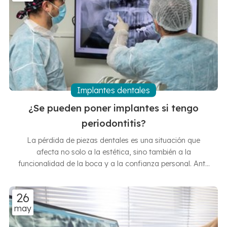
otro modo, se perdería. A continuación te explicamos
qué sucede paso a paso en el interior de tu anatomía
dental: 1. Eliminación del tejido infectado El primer paso
es acceder a la cámara pulpar. Allí se encuentra
Implantes dentales
¿Se pueden poner implantes si tengo
periodontitis?
La pérdida de piezas dentales es una situación que
afecta no solo a la estética, sino también a la
funcionalidad de la boca y a la confianza personal. Ante
este problema, los implantes surgen como la solución
más eficaz y duradera. Ahora bien, son muchos los
26
pacientes que nos preguntan en las Clínicas Dentales
may
Francisco Hernández Vallejo si es factible ponerse
implantes teniendo periodontitis. La respuesta corta es sí,