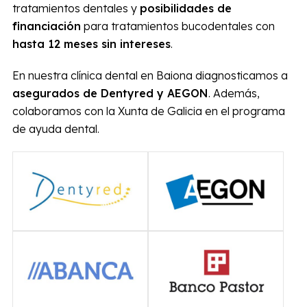
Todo son facilidades en nuestra
clínica dental,
¡financia tu
tratamiento!
En las
Clínicas Dentales Francisco Hernández Vallejo
te ofrecemos las máximas garantías de nuestros
tratamientos dentales y
posibilidades de
financiación
para tratamientos bucodentales con
hasta 12 meses sin intereses
.
En nuestra clínica dental en Baiona diagnosticamos a
asegurados de Dentyred y AEGON
. Además,
colaboramos con la Xunta de Galicia en el programa