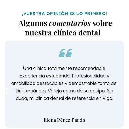
¡VUESTRA OPINIÓN ES LO PRIMERO!
Algunos
comentarios
sobre
nuestra clínica dental
Me llevo tratando en esta clínica dental
aproximadamente un año, (ortodoncia), desde el
primer momento me sentí muy a gusto con el
ambiente que hay en ella, desde la recepción
hasta los especialistas, hay una buena
organización. Me decanté por ella para mi
tratamiento dental por su profesionalidad,
seriedad y claridad en el trato. A mayores su
ubicación es estupenda, ya que está en pleno