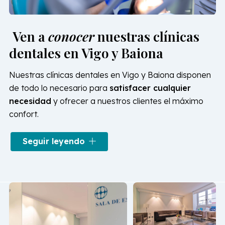
Ven a
conocer
nuestras clínicas
dentales en Vigo y Baiona
Nuestras clínicas dentales en Vigo y Baiona disponen
de todo lo necesario para
satisfacer cualquier
necesidad
y ofrecer a nuestros clientes el máximo
confort.
Los gabinetes cuentan con
instrumental y
Seguir leyendo
equipamiento avanzado
. En las clínicas dentales
podrás encontrar áreas especializadas, un espacio de
recepción, zona de esterilización, aislamiento para
radiología panorámica digitalizada, gabinete dental
con Rx intraoral, despachos de profesionales... En
aparatología
destacan equipos como: