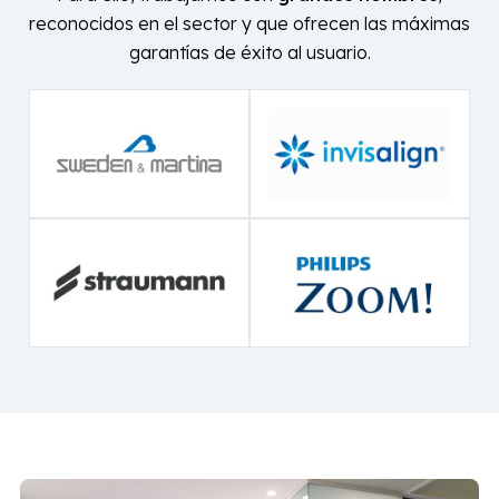
Trabajamos con las
mejores
marcas
para ofrecerte los
tratamientos dentales más
efectivos
En las
Clínicas Dentales Francisco Hernández
Vallejo
nos esforzamos por seguir siendo una solución
en dentistas en Vigo y Baiona que combine
eficacia,
profesionalidad y calidad
.
Para ello, trabajamos con
grandes nombres
,
reconocidos en el sector y que ofrecen las máximas
garantías de éxito al usuario.