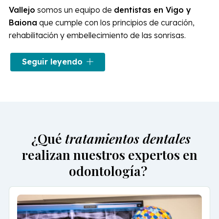
Vallejo
somos un equipo de
dentistas en Vigo y
Baiona
que cumple con los principios de curación,
rehabilitación y embellecimiento de las sonrisas.
En nuestras clínicas dentales combinamos la
Seguir leyendo
formación y experiencia con tecnología de
vanguardia. Esto nos ha convertido en un
nombre de
referencia en medicina odontológica
gallega.
¿Buscas una opción de confianza en dentistas en Vigo
o Baiona? Visítanos y consigue calidad y grandes
precios. Además, en nuestras clínicas dentales
¿Qué
tratamientos dentales
trabajamos con
Dentyred
para ofrecer el mejor
realizan nuestros expertos en
servicio de
seguros médicos dentales
.
odontología?