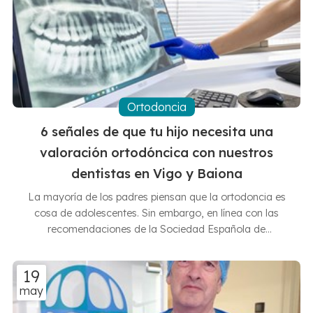
pero con matices fundamentales. La periodontitis,
conocida comúnmente como enfermedad de las encías,
es una infección grave que daña los tejidos blandos y
destruye el hueso
Ortodoncia
6 señales de que tu hijo necesita una
valoración ortodóncica con nuestros
dentistas en Vigo y Baiona
La mayoría de los padres piensan que la ortodoncia es
cosa de adolescentes. Sin embargo, en línea con las
recomendaciones de la Sociedad Española de
Ortodoncia, nuestros dentistas de Vigo y Baiona
recomiendan una primera revisión a los 6 o 7 años,
19
cuando conviven los dientes de leche con los primeros
may
definitivos. De esta forma, en las Clínicas Dentales
Francisco Hernández Vallejo podemos confirmar si,