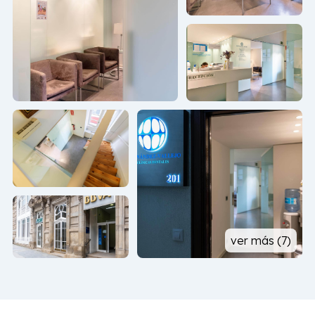
Radiología intraoral
Centrífugas para realizar injertos con factores de
crecimiento.
Equipos dentales Plannmeca y Eurodent.
Mobiliario específico.
Esterilizador por ultrasonidos.
Láser
Gracias a este equipo de última generación
ofrecemos los mejores
tratamientos dentales en
ver más (7)
Vigo y Baiona
.