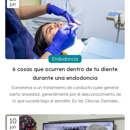
jun
jubilar definitivamente al hilo dental tradicional. ¿Qué es
exactamente el irrigador dental? El irrigador es un
dispositivo que proyecta un chorro de agua a presión
para eliminar restos de comida y placa bacteriana. Es
especialmente eficaz en zonas de difícil
Endodoncia
6 cosas que ocurren dentro de tu diente
durante una endodoncia
Someterse a un tratamiento de conducto suele generar
cierta ansiedad, generalmente por el desconocimiento de
lo que sucede bajo el esmalte. En las Clínicas Dentales
Francisco Hernández Vallejo creemos que un paciente
informado es un paciente tranquilo. Por ello, en este
10
artículo vamos a hablarte de la famosa endodoncia, una
jun
intervención de precisión para salvar una pieza que, de