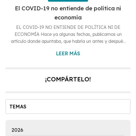
El COVID-19 no entiende de política ni
economía
EL COVID-19 NO ENTIENDE DE POLÍTICA NI DE
ECONOMÍA Hace ya algunas fechas, publicamos un
artículo donde apuntaba, que habría un antes y después
de la Pandemia y que nuestras costumbres serían
LEER MÁS
alteradas de forma sustancial, incorporando
Mascarillas, Guantes y Desinfectantes a nuestra vida
cotidiana. Se puede comprender, que tras un largo y duro
confinamiento de la población y la parálisis de nuestro
¡COMPÁRTELO!
tejido productivo, haya venido una relajación global de la
ciudadanía, al haber pasado del esta...
TEMAS
2026