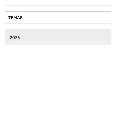
deberías tener en cuenta. ...
TEMAS
2026
2025
2024
2023
2022
2021
2020