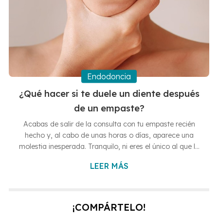
Endodoncia
¿Qué hacer si te duele un diente después
de un empaste?
Acabas de salir de la consulta con tu empaste recién
hecho y, al cabo de unas horas o días, aparece una
molestia inesperada. Tranquilo, ni eres el único al que le
ha pasado, ni tampoco es raro que esto ocurra. En
LEER MÁS
Clínicas Dentales Francisco Hernández Vallejo, tus
clínicas dentales en Vigo y Baiona, es habitual que
algunos pacientes nos pregunten qué hacer si les duele
un diente después de un empaste. Así que vamos a
¡COMPÁRTELO!
aprovechar este artículo para explicarte todo lo que