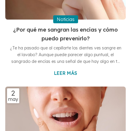
Noticias
¿Por qué me sangran las encías y cómo
puedo prevenirlo?
¿Te ha pasado que al cepillarte los dientes ves sangre en
el lavabo? Aunque puede parecer algo puntual, el
sangrado de encías es una señal de que hay algo en tu
boca que no va del todo bien. ¿Quieres descubrirlo?
LEER MÁS
Entonces sigue leyendo este nuevo artículo que hemos
preparado desde Clínicas Dentales Francisco Hernández
Vallejo, tus clínicas dentales en Vigo y Baiona, ya que
2
queremos explicarte por qué ocurre y, sobre todo, cómo
may
puedes evitarlo antes de que se convierta en un
problema más serio. ...