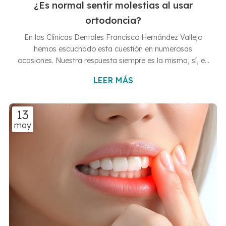
¿Es normal sentir molestias al usar
ortodoncia?
En las Clínicas Dentales Francisco Hernández Vallejo
hemos escuchado esta cuestión en numerosas
ocasiones. Nuestra respuesta siempre es la misma, sí, es
completamente normal experimentar molestias al usar
LEER MÁS
ortodoncia. De hecho, la mayoría de las personas que se
someten a un tratamiento de ortodoncia experimentan
algún tipo de dolor, sobre todo durante los primeros días
13
después de la colocación o ajuste de los aparatos. ¿Por
may
qué duele la boca con la ortodoncia? Las molestias son
una respuesta na...