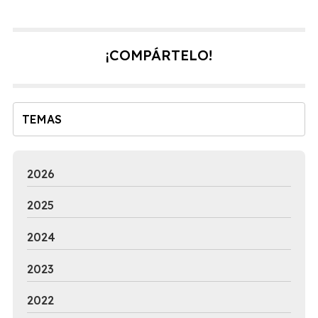
que puedas volver a sonreír sin dolor. Sigue leyendo para
descubrir lo que tenemos que contarte. ¿Por qué motivo
puede doler un diente? Las causas del dolor dental son
¡COMPÁRTELO!
variadas, pero las más comunes que ven nuestros
dentistas de Vigo y Ba...
TEMAS
2026
2025
2024
2023
2022