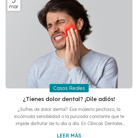
artículo, desde nuestras consultas en Vigo y Baiona te
mar
contaremos en qué consisten, cómo es el proceso de
colocación y cuáles son sus ...
Casos Reales
¿Tienes dolor dental? ¡Dile adiós!
¿Sufres de dolor dental? Ese molesto pinchazo, la
incómoda sensibilidad o la punzada constante que te
impide disfrutar de tu día a día. En Clínicas Dentales
Francisco Hernández Vallejo, con consultas a tu
LEER MÁS
disposición en Vigo y Baiona, tenemos la solución para