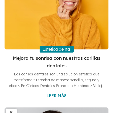
Estética dental
Mejora tu sonrisa con nuestras carillas
dentales
Las carillas dentales son una solución estética que
transforma tu sonrisa de manera sencilla, segura y
eficaz. En Clínicas Dentales Francisco Hernández Vallejo
queremos ayudarte a conseguir la sonrisa que siempre
LEER MÁS
has deseado. Por esta razón ofrecemos una amplia
gama de tratamientos dentales, entre los que se
encuentran también las famosas carillas. En este nuevo
5