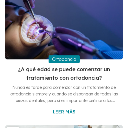
Ortodoncia
¿A qué edad se puede comenzar un
tratamiento con ortodoncia?
Nunca es tarde para comenzar con un tratamiento de
ortodoncia siempre y cuando se dispongan de todas las
piezas dentales, pero sí es importante ceñirse a los
tiempos para no hacerlo demasiado pronto. En esta
LEER MÁS
entrada de Clínicas Dentales Hernández Vallejo te
hablaremos de los diferentes tratamientos de ortodoncia
que existen y de cuándo es bueno empezarlos. En