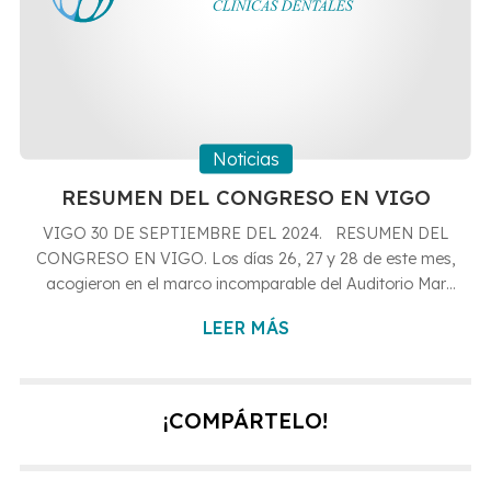
Noticias
RESUMEN DEL CONGRESO EN VIGO
VIGO 30 DE SEPTIEMBRE DEL 2024. RESUMEN DEL
CONGRESO EN VIGO. Los días 26, 27 y 28 de este mes,
acogieron en el marco incomparable del Auditorio Mar
de Vigo el XXXIV Congreso Nacional y, el XVII
LEER MÁS
Internacional de la Sociedad Española de Implantes.
Como no podía ser de otra forma, nuestra Clínica Dental,
estuvo representada en el evento en nuestro afán
permanente de estar al día tanto en procedimientos
¡COMPÁRTELO!
clínicos avanzados, como en el empleo de nuevos
materiales. Los Doctores Francisco Hernán...