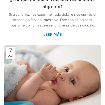
algo frío?
Si alguna vez has experimentado dolor en los dientes al
beber algo frío, no estás solo. Este tipo de dolor es
bastante común y suele ser una señal de que algo no
está del todo bien la boca, aunque solo hay que
LEER MÁS
preocuparse en casos extremos. ¿Has llegado hasta este
artículo porque te preocupa esta situación? Pues desde
Clínicas Dentales Francisco Hernández Vallejo, tus
7
dentistas en Vigo y Baiona, vamos a intentar darte
oct
respuestas y un poco de tranquilidad. Sensibilidad dental:
la causa más frecu...