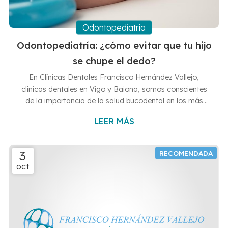
Odontopediatría
Odontopediatría: ¿cómo evitar que tu hijo
se chupe el dedo?
En Clínicas Dentales Francisco Hernández Vallejo,
clínicas dentales en Vigo y Baiona, somos conscientes
de la importancia de la salud bucodental en los más
pequeños. Por ello, queremos dedicar este artículo a uno
LEER MÁS
de esos malos hábitos que pueden perjudicarla a medio y
largo plazo: la succión del dedo. Este acto, común en
bebés y niños pequeños, suele ser una forma de
3
calmarse, autoconsolarse y conciliar el sueño. Sin
oct
embargo, cuando persiste más allá de los 4 años,
termina por ocasionar problem...