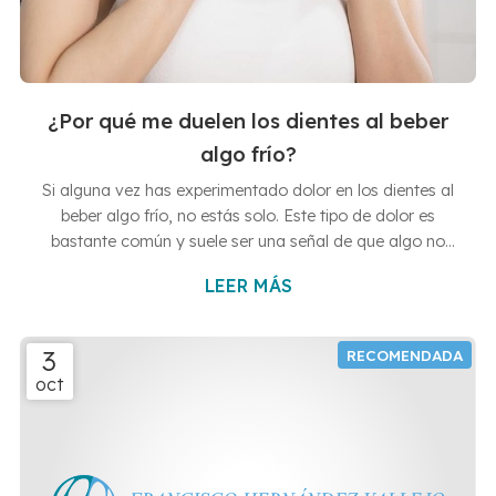
¿Por qué me duelen los dientes al beber
algo frío?
Si alguna vez has experimentado dolor en los dientes al
beber algo frío, no estás solo. Este tipo de dolor es
bastante común y suele ser una señal de que algo no
está del todo bien la boca, aunque solo hay que
LEER MÁS
preocuparse en casos extremos. ¿Has llegado hasta este
artículo porque te preocupa esta situación? Pues desde
Clínicas Dentales Francisco Hernández Vallejo, tus
3
dentistas en Vigo y Baiona, vamos a intentar darte
oct
respuestas y un poco de tranquilidad. Sensibilidad dental:
la causa más frecu...