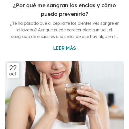
¿Por qué me sangran las encías y cómo
puedo prevenirlo?
¿Te ha pasado que al cepillarte los dientes ves sangre en
el lavabo? Aunque puede parecer algo puntual, el
sangrado de encías es una señal de que hay algo en tu
boca que no va del todo bien. ¿Quieres descubrirlo?
LEER MÁS
Entonces sigue leyendo este nuevo artículo que hemos
preparado desde Clínicas Dentales Francisco Hernández
Vallejo, tus clínicas dentales en Vigo y Baiona, ya que
22
queremos explicarte por qué ocurre y, sobre todo, cómo
oct
puedes evitarlo antes de que se convierta en un
problema más serio. ...