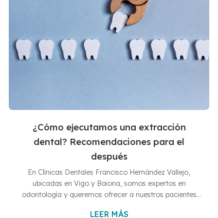
¿Cómo ejecutamos una extracción
dental? Recomendaciones para el
después
En Clínicas Dentales Francisco Hernández Vallejo,
ubicadas en Vigo y Baiona, somos expertos en
odontología y queremos ofrecer a nuestros pacientes
información completa y de calidad sobre los
LEER MÁS
procedimientos dentales más comunes. En este artículo,