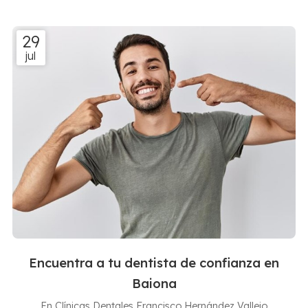
abordaremos el tema de la extracción dental, explicando
por qué se realiza, cómo se lleva a cabo y qué cuidados
29
se deben tener después de la intervención. ¿Por qué
jul
motivos extraer una pieza dental? La extracción dental
es un procedimiento quirúrgico qu...
Encuentra a tu dentista de confianza en
Baiona
En Clínicas Dentales Francisco Hernández Vallejo