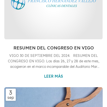
RESUMEN DEL CONGRESO EN VIGO
VIGO 30 DE SEPTIEMBRE DEL 2024. RESUMEN DEL
CONGRESO EN VIGO. Los días 26, 27 y 28 de este mes,
acogieron en el marco incomparable del Auditorio Mar
de Vigo el XXXIV Congreso Nacional y, el XVII
LEER MÁS
Internacional de la Sociedad Española de Implantes.
Como no podía ser de otra forma, nuestra Clínica Dental,
estuvo representada en el evento en nuestro afán
3
permanente de estar al día tanto en procedimientos
sep
clínicos avanzados, como en el empleo de nuevos
materiales. Los Doctores Francisco Hernán...