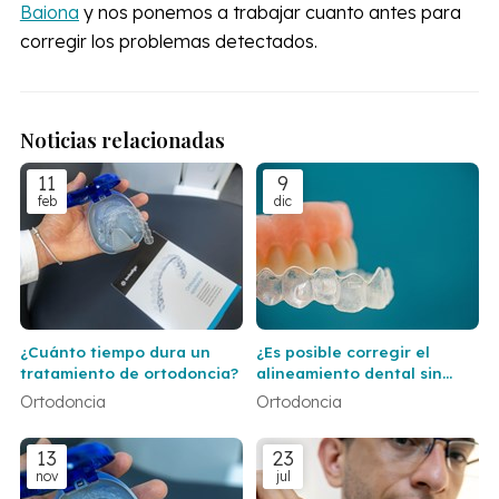
Baiona
y nos ponemos a trabajar cuanto antes para
corregir los problemas detectados.
Noticias relacionadas
11
9
feb
dic
¿Cuánto tiempo dura un
¿Es posible corregir el
tratamiento de ortodoncia?
alineamiento dental sin
usar brackets
Ortodoncia
Ortodoncia
tradicionales?
13
23
nov
jul