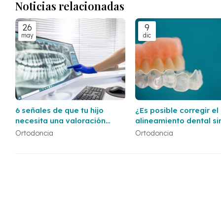
Noticias relacionadas
26
9
may
dic
6 señales de que tu hijo
¿Es posible corregir el
necesita una valoración
alineamiento dental si
ortodóncica con nuestros
brackets tradicionales
Ortodoncia
Ortodoncia
dentistas en Vigo y Baiona