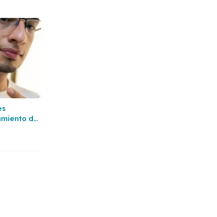
es
amiento de