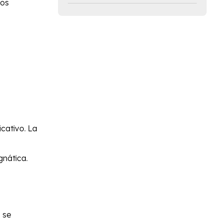
los
.
cativo. La
gnática.
o se