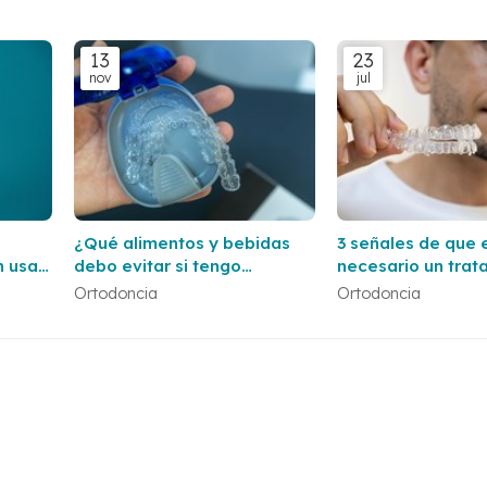
13
23
nov
jul
¿Qué alimentos y bebidas
3 señales de que 
n usar
debo evitar si tengo
necesario un trat
?
brackets?
ortodoncia
Ortodoncia
Ortodoncia