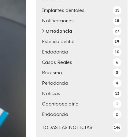
Implantes dentales
35
Notificaciones
18
Ortodoncia
27
Estética dental
29
Endodoncia
10
Casos Reales
6
Bruxismo
3
Periodoncia
4
Noticias
13
Odontopediatría
1
Endodoncia
2
TODAS LAS NOTICIAS
146