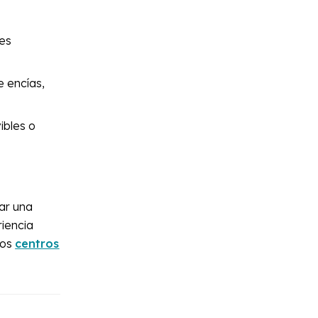
tes
e encías,
ibles o
tar una
riencia
ros
centros