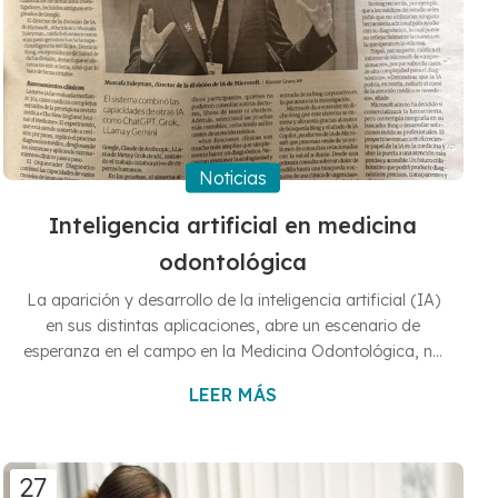
Noticias
Inteligencia artificial en medicina
odontológica
La aparición y desarrollo de la inteligencia artificial (IA)
en sus distintas aplicaciones, abre un escenario de
esperanza en el campo en la Medicina Odontológica, no
solo de cara a un diagnóstico de enfermedades bucales,
LEER MÁS
sino ante los tratamientos a seguir. Los beneficios son
espectaculares y posibilitan minimizar errores y poder
optar por tratamientos y diagnósticos “precoces”, que
pueden alertar al profesional de procesos bucales, cuyo
27