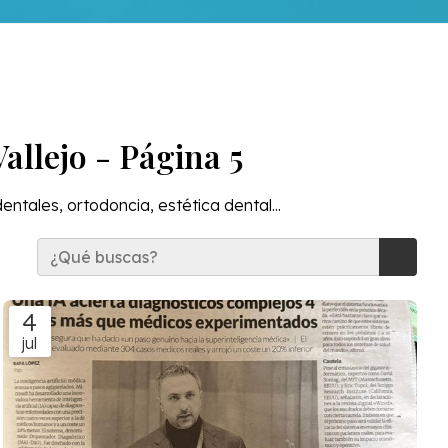
allejo - Página 5
ntales, ortodoncia, estética dental...
4
jul