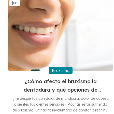
problemas mayores en el futuro. Si bien la evaluación
jun
profesional es indispe...
Bruxismo
¿Cómo afecta el bruxismo la
dentadura y qué opciones de
tratamiento existen?
¿Te despiertas con dolor de mandíbula, dolor de cabeza
o sientes tus dientes sensibles? Podrías estar sufriendo
de bruxismo, un hábito involuntario de apretar o rechinar