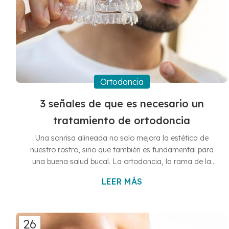
Ortodoncia
3 señales de que es necesario un
tratamiento de ortodoncia
Una sonrisa alineada no solo mejora la estética de
nuestro rostro, sino que también es fundamental para
una buena salud bucal. La ortodoncia, la rama de la
odontología que se encarga de corregir la posición de
LEER MÁS
los dientes y los maxilares, va mucho más allá de una
cuestión de apariencia. En Clínicas Dentales Francisco
Hernández Vallejo sabemos que identificar a tiempo la
necesidad de un tratamiento ortodóncico previene
26