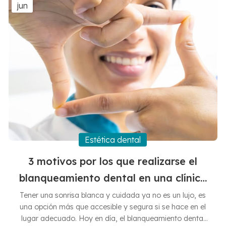
de 1000 euros, tendrán los vuelos, el alojamiento y los
jun
tratamientos dentales que desean. ...
Estética dental
3 motivos por los que realizarse el
blanqueamiento dental en una clínica
profesional
Tener una sonrisa blanca y cuidada ya no es un lujo, es
una opción más que accesible y segura si se hace en el
lugar adecuado. Hoy en día, el blanqueamiento dental