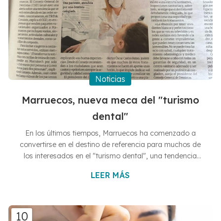
Noticias
Marruecos, nueva meca del "turismo
dental"
En los últimos tiempos, Marruecos ha comenzado a
convertirse en el destino de referencia para muchos de
los interesados en el "turismo dental", una tendencia
cada vez más extendida a través de redes sociales
LEER MÁS
como TikTok. Sin embargo, el Consejo General de
Dentistas de España advierte sobre esto, puesto que
existen múltiples empresas que brindar paquetes
vacacionales en Marruecos en los que, por poco máas
10