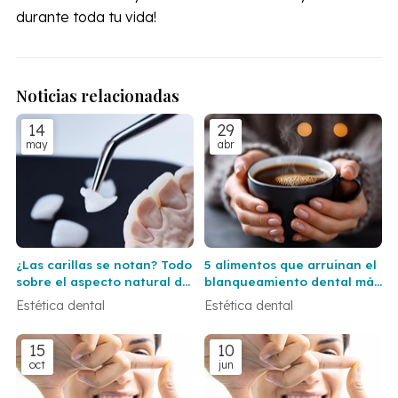
durante toda tu vida!
Noticias relacionadas
14
29
may
abr
¿Las carillas se notan? Todo
5 alimentos que arruinan el
sobre el aspecto natural del
blanqueamiento dental más
resultado
rápido de lo que crees
Estética dental
Estética dental
15
10
oct
jun