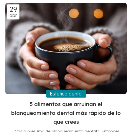
tratamiento de estética dental: cuando está bien
29
planificado y ejecutado, las carillas dentales no se notan.
abr
¿Por qué las carillas de porcelana imitan tan bien el
diente natural? El secreto e...
Estética dental
5 alimentos que arruinan el
blanqueamiento dental más rápido de lo
que crees
¿Vas a presumir de blanqueamiento dental? ¡Entonces