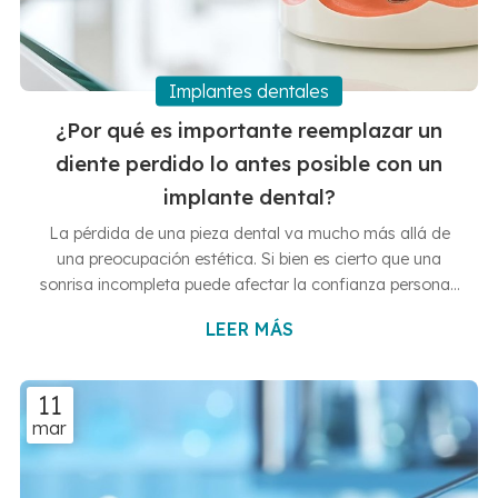
Implantes dentales
¿Por qué es importante reemplazar un
diente perdido lo antes posible con un
implante dental?
La pérdida de una pieza dental va mucho más allá de
una preocupación estética. Si bien es cierto que una
sonrisa incompleta puede afectar la confianza personal,
las consecuencias funcionales y biológicas son las que
LEER MÁS
realmente comprometen la salud a largo plazo y las que
más te deberían importar. En las Clínicas Dentales
Francisco Hernández Vallejo, en Vigo y Baiona, sabemos
11
que la rapidez en la intervención es clave para evitar
mar
complicaciones mayores. En este artículo te explicamos
por qué debe...