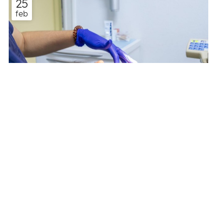
25
te han hablado sobre ellas, pero necesitas saber más
feb
cosas, desde Clínicas Dentales Fernando Hernández
Vallejo, tus dentistas en...
Notificaciones
La importancia de los chequeos dentales
anuales
Es habitual que solo pienses en venir a la consulta de un
dentista cuando algo te duele o te molesta, pero
recuerda que la salud bucal necesita de una visión a