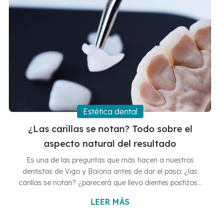
Estética dental
¿Las carillas se notan? Todo sobre el
aspecto natural del resultado
Es una de las preguntas que más hacen a nuestros
dentistas de Vigo y Baiona antes de dar el paso: ¿las
carillas se notan? ¿parecerá que llevo dientes postizos?
Realmente, desde Clínicas Dentales Francisco
LEER MÁS
Hernández Vallejo entendemos la duda, así que
queremos evitar que la tengas si estás pensando en este