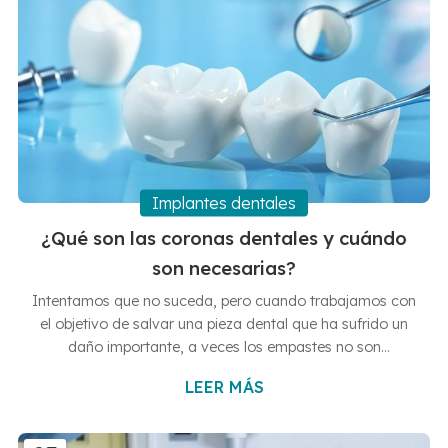
Implantes dentales
¿Qué son las coronas dentales y cuándo
son necesarias?
Intentamos que no suceda, pero cuando trabajamos con
el objetivo de salvar una pieza dental que ha sufrido un
daño importante, a veces los empastes no son
suficientes. En estos casos, tenemos que recurrir a las
LEER MÁS
coronas dentales, que son una de las herramientas más
eficaces de la odontología moderna a la hora de
conseguir lo ya mencionado: salvar un diente y su raíz. Si