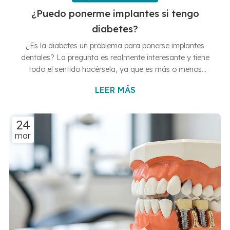
¿Puedo ponerme implantes si tengo
diabetes?
¿Es la diabetes un problema para ponerse implantes
dentales? La pregunta es realmente interesante y tiene
todo el sentido hacérsela, ya que es más o menos
conocido que esta enfermedad tiene cierto impacto en la
LEER MÁS
boca. Por eso mismo, desde nuestras clínicas dentales
en Vigo y Baiona pensamos que lo más útil es despejar
esta duda a lo largo del artículo que ahora mismo tienes
24
contigo. ¡Empezamos! La clave está en el control
mar
glucémico Lo que realmente determina si una persona
con diabetes es candi...