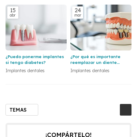
implante dental
15
24
abr
mar
¿Puedo ponerme implantes
¿Por qué es importante
si tengo diabetes?
reemplazar un diente
perdido lo antes posible
Implantes dentales
Implantes dentales
con un implante dental?
TEMAS
¡COMPÁRTELO!