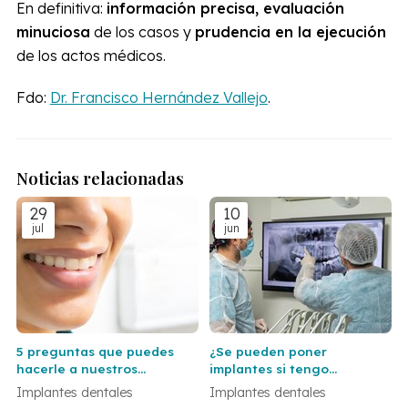
En definitiva:
información precisa, evaluación
minuciosa
de los casos y
prudencia en la ejecución
de los actos médicos.
Fdo:
Dr. Francisco Hernández Vallejo
.
Noticias relacionadas
29
10
jul
jun
5 preguntas que puedes
¿Se pueden poner
hacerle a nuestros
implantes si tengo
dentistas en Vigo y Baiona
periodontitis?
Implantes dentales
Implantes dentales
antes de ponerte un