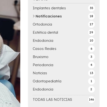
Implantes dentales
35
Notificaciones
18
Ortodoncia
27
Estética dental
29
Endodoncia
10
Casos Reales
6
Bruxismo
3
Periodoncia
4
Noticias
13
Odontopediatría
1
Endodoncia
2
TODAS LAS NOTICIAS
146