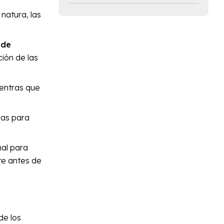
natura, las
 de
ción de las
ientras que
las para
nal para
te antes de
de los