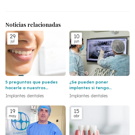
Noticias relacionadas
29
10
jul
jun
5 preguntas que puedes
¿Se pueden poner
hacerle a nuestros
implantes si tengo
dentistas en Vigo y Baiona
periodontitis?
Implantes dentales
Implantes dentales
antes de ponerte un
implante dental
19
15
may
abr