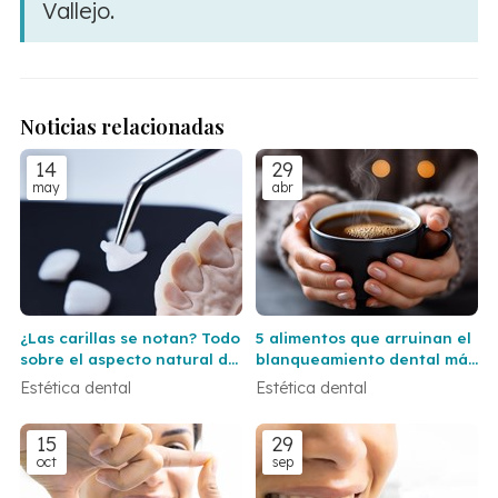
Vallejo.
Noticias relacionadas
14
29
may
abr
¿Las carillas se notan? Todo
5 alimentos que arruinan el
sobre el aspecto natural del
blanqueamiento dental más
resultado
rápido de lo que crees
Estética dental
Estética dental
15
29
oct
sep