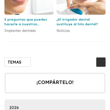
5 preguntas que puedes
¿El irrigador dental
hacerle a nuestros
sustituye al hilo dental?
dentistas en Vigo y Baiona
Implantes dentales
Noticias
antes de ponerte un
implante dental
TEMAS
¡COMPÁRTELO!
2026