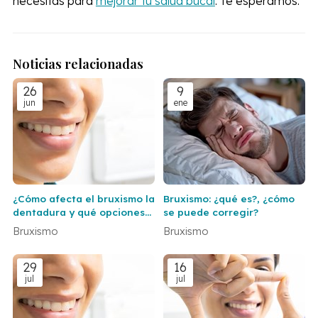
necesitas para
mejorar tu salud bucal
. Te esperamos.
Noticias relacionadas
26
9
jun
ene
¿Cómo afecta el bruxismo la
Bruxismo: ¿qué es?, ¿cómo
dentadura y qué opciones
se puede corregir?
de tratamiento existen?
Bruxismo
Bruxismo
29
16
jul
jul