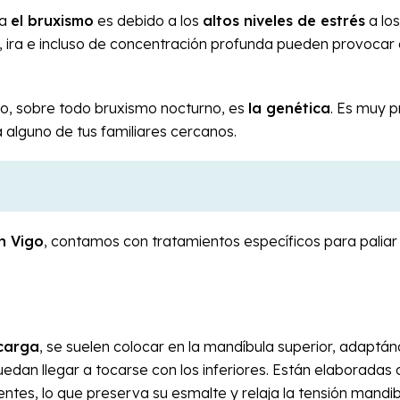
ta
el bruxismo
es debido a los
altos niveles de estrés
a lo
 ira e incluso de concentración profunda pueden provocar
o, sobre todo bruxismo nocturno, es
la genética
. Es muy 
a alguno de tus familiares cercanos.
n Vigo
, contamos con tratamientos específicos para paliar 
scarga
, se suelen colocar en la mandíbula superior, adaptá
dan llegar a tocarse con los inferiores. Están elaboradas 
entes, lo que preserva su esmalte y relaja la tensión mandib