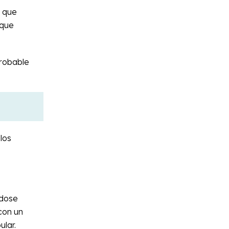
s que
 que
probable
los
ndose
con un
ular.