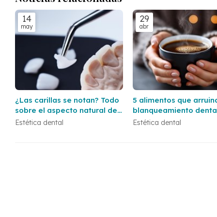
14
29
may
abr
¿Las carillas se notan? Todo
5 alimentos que arruin
sobre el aspecto natural del
blanqueamiento denta
resultado
rápido de lo que crees
Estética dental
Estética dental