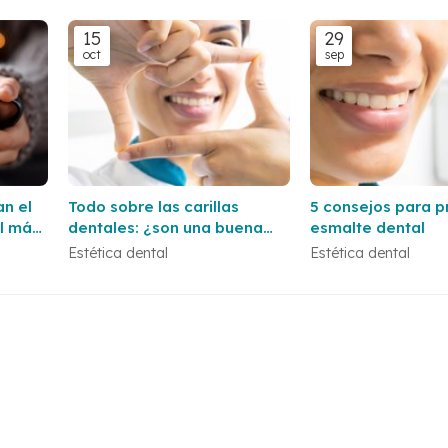
15
29
oct
sep
an el
Todo sobre las carillas
5 consejos para p
l más
dentales: ¿son una buena
esmalte dental
opción para ti?
Estética dental
Estética dental