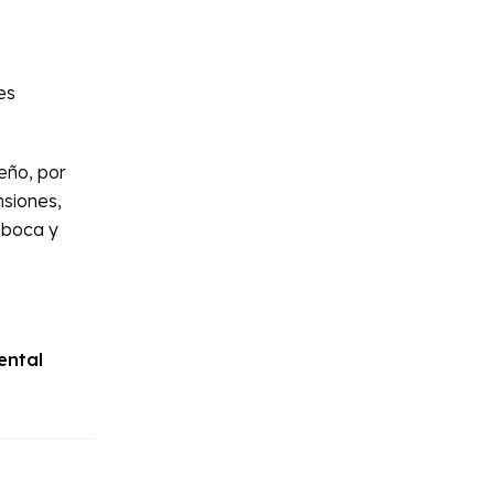
es
ueño, por
nsiones,
 boca y
ental