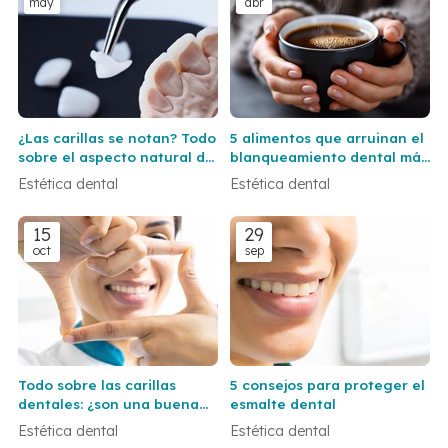
may
abr
¿Las carillas se notan? Todo
5 alimentos que arruinan el
sobre el aspecto natural del
blanqueamiento dental más
resultado
rápido de lo que crees
Estética dental
Estética dental
15
29
oct
sep
Todo sobre las carillas
5 consejos para proteger el
dentales: ¿son una buena
esmalte dental
opción para ti?
Estética dental
Estética dental