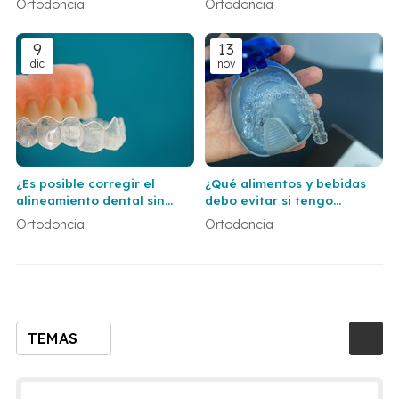
Ortodoncia
Ortodoncia
dentistas en Vigo y Baiona
9
13
dic
nov
¿Es posible corregir el
¿Qué alimentos y bebidas
alineamiento dental sin
debo evitar si tengo
usar brackets
brackets?
Ortodoncia
Ortodoncia
tradicionales?
TEMAS